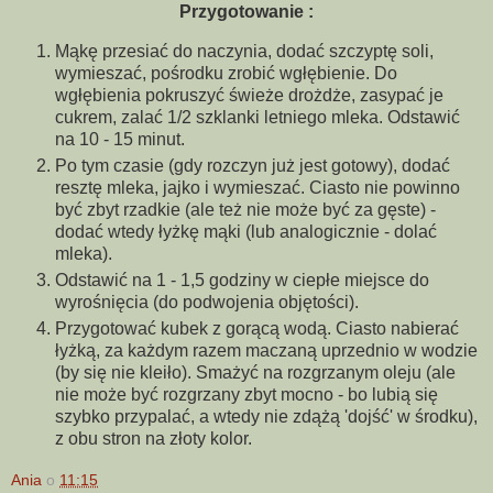
Przygotowanie :
Mąkę przesiać do naczynia, dodać szczyptę soli,
wymieszać, pośrodku zrobić wgłębienie. Do
wgłębienia pokruszyć świeże drożdże, zasypać je
cukrem, zalać 1/2 szklanki letniego mleka. Odstawić
na 10 - 15 minut.
Po tym czasie (gdy rozczyn już jest gotowy), dodać
resztę mleka, jajko i wymieszać. Ciasto nie powinno
być zbyt rzadkie (ale też nie może być za gęste) -
dodać wtedy łyżkę mąki (lub analogicznie - dolać
mleka).
Odstawić na 1 - 1,5 godziny w ciepłe miejsce do
wyrośnięcia (do podwojenia objętości).
Przygotować kubek z gorącą wodą. Ciasto nabierać
łyżką, za każdym razem maczaną uprzednio w wodzie
(by się nie kleiło). Smażyć na rozgrzanym oleju (ale
nie może być rozgrzany zbyt mocno - bo lubią się
szybko przypalać, a wtedy nie zdążą 'dojść' w środku),
z obu stron na złoty kolor.
Ania
o
11:15