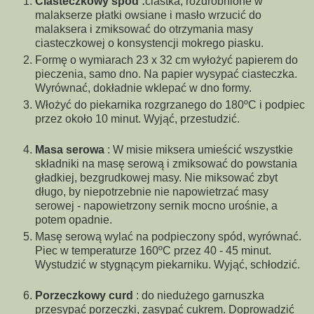
Ciasteczkowy spód :
ciastka, rozdrobnione w
malakserze płatki owsiane i masło wrzucić do
malaksera i zmiksować do otrzymania masy
ciasteczkowej o konsystencji mokrego piasku.
Formę o wymiarach 23 x 32 cm wyłożyć papierem do
pieczenia, samo dno. Na papier wysypać ciasteczka.
Wyrównać, dokładnie wklepać w dno formy.
Włożyć do piekarnika rozgrzanego do 180ºC i podpiec
przez około 10 minut. Wyjąć, przestudzić.
Masa serowa
: W misie miksera umieścić wszystkie
składniki na masę serową i zmiksować do powstania
gładkiej, bezgrudkowej masy. Nie miksować zbyt
długo, by niepotrzebnie nie napowietrzać masy
serowej - napowietrzony sernik mocno urośnie, a
potem opadnie.
Masę serową wylać na podpieczony spód, wyrównać.
Piec w temperaturze 160ºC przez 40 - 45 minut.
Wystudzić w stygnącym piekarniku. Wyjąć, schłodzić.
Porzeczkowy curd
: do niedużego garnuszka
przesypać porzeczki, zasypać cukrem. Doprowadzić