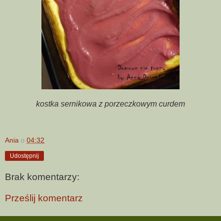
kostka sernikowa z porzeczkowym curdem
Ania
o
04:32
Udostępnij
Brak komentarzy:
Prześlij komentarz