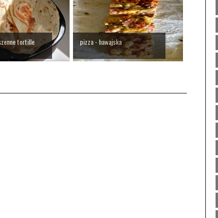
zenne tortille
pizza - hawajska