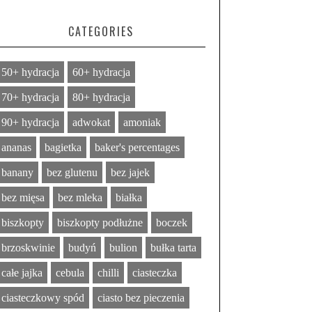
CATEGORIES
50+ hydracja
60+ hydracja
70+ hydracja
80+ hydracja
90+ hydracja
adwokat
amoniak
ananas
bagietka
baker's percentages
banany
bez glutenu
bez jajek
bez mięsa
bez mleka
białka
biszkopty
biszkopty podłużne
boczek
brzoskwinie
budyń
bulion
bułka tarta
całe jajka
cebula
chilli
ciasteczka
ciasteczkowy spód
ciasto bez pieczenia