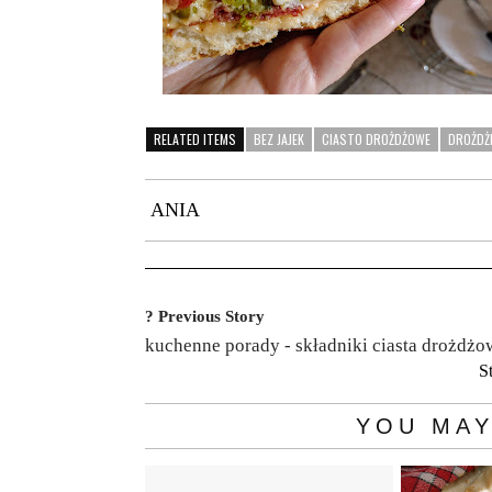
RELATED ITEMS
BEZ JAJEK
CIASTO DROŻDŻOWE
DROŻDŻ
ANIA
? Previous Story
kuchenne porady - składniki ciasta drożdż
S
YOU MAY