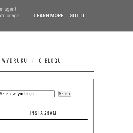
er-agent
rate usage
LEARN MORE
GOT IT
 WYDRUKU
O BLOGU
INSTAGRAM