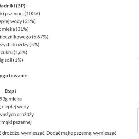
ładniki
(BP)
:
i pszennej (100%)
epłej wody (31%)
 mleka (31%)
łonecznikowego (6,67%)
eżych drożdży (5%)
 cukru (1,6%)
3g soli (1%)
ygotowanie :
Etap I
93g mleka
 ciepłej wody
wieżych drożdży
 mąki pszennej
ać drożdże, wymieszać. Dodać mąkę pszenną, wymieszać