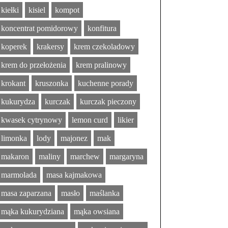
kiełki
kisiel
kompot
koncentrat pomidorowy
konfitura
koperek
krakersy
krem czekoladowy
krem do przełożenia
krem pralinowy
krokant
kruszonka
kuchenne porady
kukurydza
kurczak
kurczak pieczony
kwasek cytrynowy
lemon curd
likier
limonka
lody
majonez
mak
makaron
maliny
marchew
margaryna
marmolada
masa kajmakowa
masa zaparzana
masło
maślanka
mąka kukurydziana
mąka owsiana