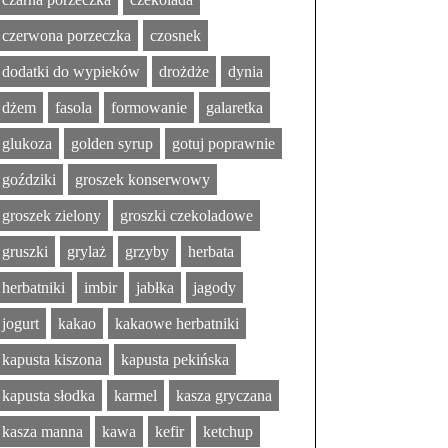
czerwona porzeczka
czosnek
dodatki do wypieków
drożdże
dynia
dżem
fasola
formowanie
galaretka
glukoza
golden syrup
gotuj poprawnie
goździki
groszek konserwowy
groszek zielony
groszki czekoladowe
gruszki
grylaż
grzyby
herbata
herbatniki
imbir
jabłka
jagody
jogurt
kakao
kakaowe herbatniki
kapusta kiszona
kapusta pekińska
kapusta słodka
karmel
kasza gryczana
kasza manna
kawa
kefir
ketchup