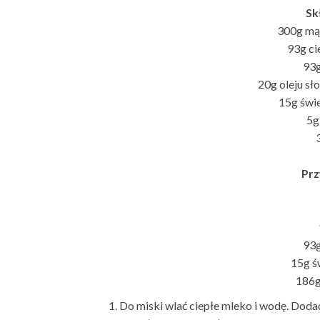
Sk
300g mąk
93g ci
93g
20g oleju s
15g świ
5g
Prz
93g
15g ś
186g
Do miski wlać ciepłe mleko i wodę. Dod