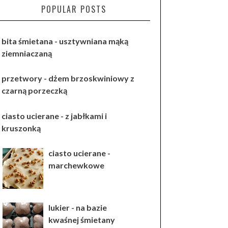
POPULAR POSTS
bita śmietana - usztywniana mąką
ziemniaczaną
przetwory - dżem brzoskwiniowy z
czarną porzeczką
ciasto ucierane - z jabłkami i
kruszonką
ciasto ucierane -
marchewkowe
lukier - na bazie
kwaśnej śmietany