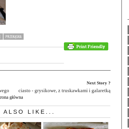
E
PRZEKĄSKA
Next Story ?
owego
ciasto - grysikowe, z truskawkami i galaretką
trona główna
 ALSO LIKE...