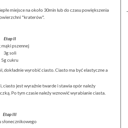
iepłe miejsce na około 30min lub do czasu powiększenia
 powierzchni "kraterów".
Etap II
 mąki pszennej
3g soli
5g cukru
ól, dokładnie wyrobić ciasto. Ciasto ma być elastyczne a
, ciasto jest wyraźnie twarde i stawia opór należy
eczką. Po tym czasie należy wznowić wyrabianie ciasta.
Etap III
ju słonecznikowego