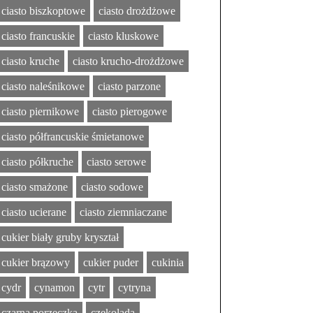
ciasto biszkoptowe
ciasto drożdżowe
ciasto francuskie
ciasto kluskowe
ciasto kruche
ciasto krucho-drożdżowe
ciasto naleśnikowe
ciasto parzone
ciasto piernikowe
ciasto pierogowe
ciasto półfrancuskie śmietanowe
ciasto półkruche
ciasto serowe
ciasto smażone
ciasto sodowe
ciasto ucierane
ciasto ziemniaczane
cukier biały gruby kryształ
cukier brązowy
cukier puder
cukinia
cydr
cynamon
cytr
cytryna
czarna porzeczka
czekolada