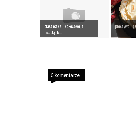
ciasteczka - kokosowe, z
pieczywo - ps
ricottą, b...
0 komentarze :