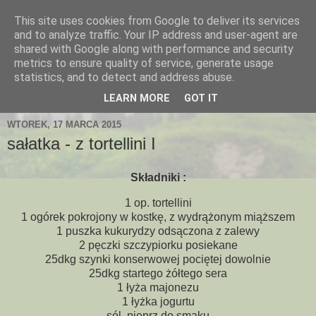
This site uses cookies from Google to deliver its services
and to analyze traffic. Your IP address and user-agent are
shared with Google along with performance and security
metrics to ensure quality of service, generate usage
statistics, and to detect and address abuse.
LEARN MORE
GOT IT
WTOREK, 17 MARCA 2015
sałatka - z tortellini I
Składniki :
1 op. tortellini
1 ogórek pokrojony w kostkę, z wydrążonym miąższem
1 puszka kukurydzy odsączona z zalewy
2 pęczki szczypiorku posiekane
25dkg szynki konserwowej pociętej dowolnie
25dkg startego żółtego sera
1 łyża majonezu
1 łyżka jogurtu
sól, pieprz do smaku