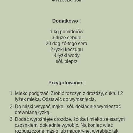
Dodatkowo :
1 kg pomidorów
3 duże cebule
20 dag żółtego sera
2 łyżki keczupu
4 łyżki wody
sól, pieprz
Przygotowanie :
Mleko podgrzać. Zrobić rozczyn z drożdży, cukru i 2
łyżek mleka. Odstawić do wyrośnięcia.
Do miski wsypać mąkę i sól, dokładnie wymieszać
drewnianą łyżką.
Dodać wyrośnięte drożdże, żółtka i mleko ze startym
czosnkiem, dokładnie wyrobić. Na koniec wlać
rozpuszczone masło lub margarynę, wyrabiać tak