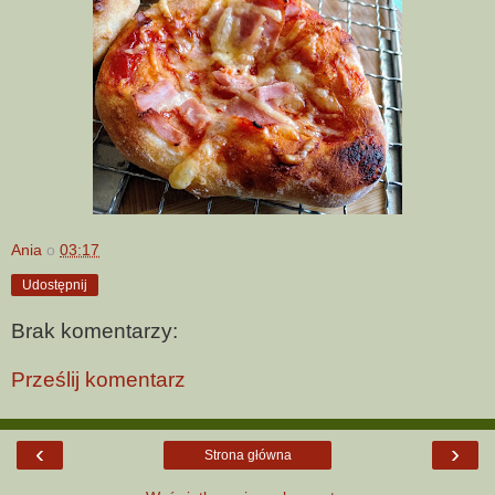
Ania
o
03:17
Udostępnij
Brak komentarzy:
Prześlij komentarz
‹
›
Strona główna