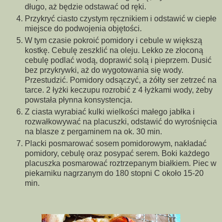
długo, aż będzie odstawać od ręki.
Przykryć ciasto czystym ręcznikiem i odstawić w ciepłe
miejsce do podwojenia objętości.
W tym czasie pokroić pomidory i cebule w większą
kostkę. Cebulę zeszklić na oleju. Lekko ze złoconą
cebulę podlać wodą, doprawić solą i pieprzem. Dusić
bez przykrywki, aż do wygotowania się wody.
Przestudzić. Pomidory odsączyć, a żółty ser zetrzeć na
tarce. 2 łyżki keczupu rozrobić z 4 łyżkami wody, żeby
powstała płynna konsystencja.
Z ciasta wyrabiać kulki wielkości małego jabłka i
rozwałkowywać na placuszki, odstawić do wyrośnięcia
na blasze z pergaminem na ok. 30 min.
Placki posmarować sosem pomidorowym, nakładać
pomidory, cebulę oraz posypać serem. Boki każdego
placuszka posmarować roztrzepanym białkiem. Piec w
piekarniku nagrzanym do 180 stopni C około 15-20
min.