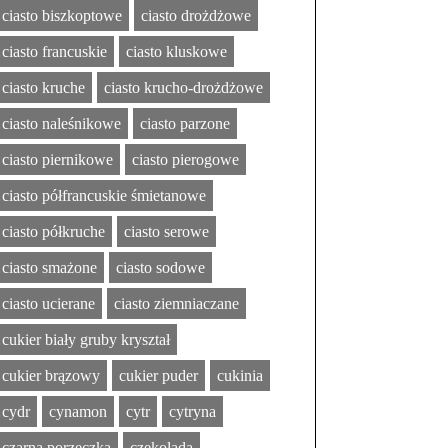
ciasto biszkoptowe
ciasto drożdżowe
ciasto francuskie
ciasto kluskowe
ciasto kruche
ciasto krucho-drożdżowe
ciasto naleśnikowe
ciasto parzone
ciasto piernikowe
ciasto pierogowe
ciasto półfrancuskie śmietanowe
ciasto półkruche
ciasto serowe
ciasto smażone
ciasto sodowe
ciasto ucierane
ciasto ziemniaczane
cukier biały gruby kryształ
cukier brązowy
cukier puder
cukinia
cydr
cynamon
cytr
cytryna
czarna porzeczka
czekolada