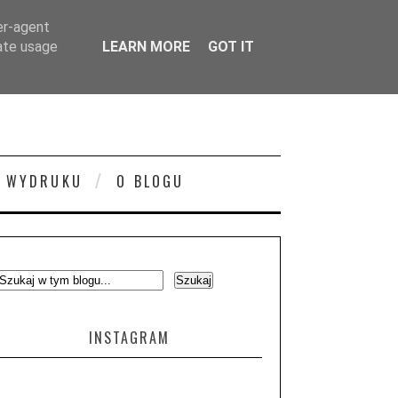
er-agent
rate usage
LEARN MORE
GOT IT
 WYDRUKU
O BLOGU
INSTAGRAM