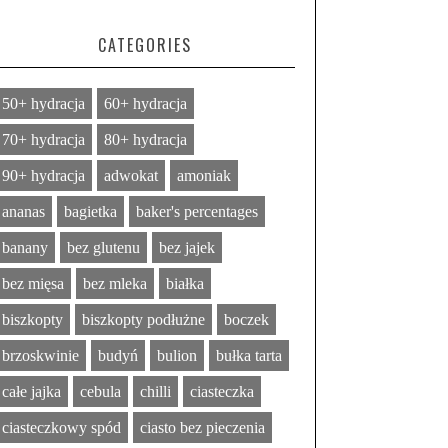
CATEGORIES
50+ hydracja
60+ hydracja
70+ hydracja
80+ hydracja
90+ hydracja
adwokat
amoniak
ananas
bagietka
baker's percentages
banany
bez glutenu
bez jajek
bez mięsa
bez mleka
białka
biszkopty
biszkopty podłużne
boczek
brzoskwinie
budyń
bulion
bułka tarta
całe jajka
cebula
chilli
ciasteczka
ciasteczkowy spód
ciasto bez pieczenia