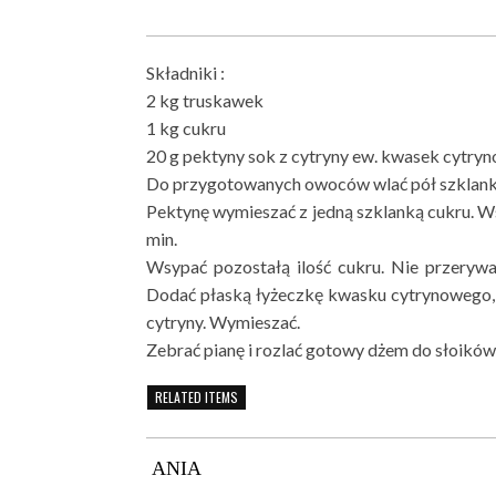
Składniki :
2 kg truskawek
1 kg cukru
20 g pektyny sok z cytryny ew. kwasek cytry
Do przygotowanych owoców wlać pół szklank
Pektynę wymieszać z jedną szklanką cukru. 
min.
Wsypać pozostałą ilość cukru. Nie przeryw
Dodać płaską łyżeczkę kwasku cytrynowego, 
cytryny. Wymieszać.
Zebrać pianę i rozlać gotowy dżem do słoików
RELATED ITEMS
ANIA