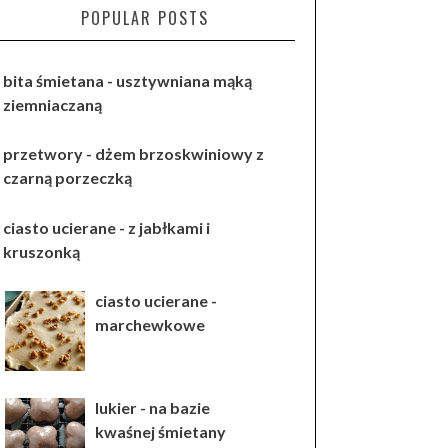
POPULAR POSTS
bita śmietana - usztywniana mąką
ziemniaczaną
przetwory - dżem brzoskwiniowy z
czarną porzeczką
ciasto ucierane - z jabłkami i
kruszonką
ciasto ucierane -
marchewkowe
lukier - na bazie
kwaśnej śmietany