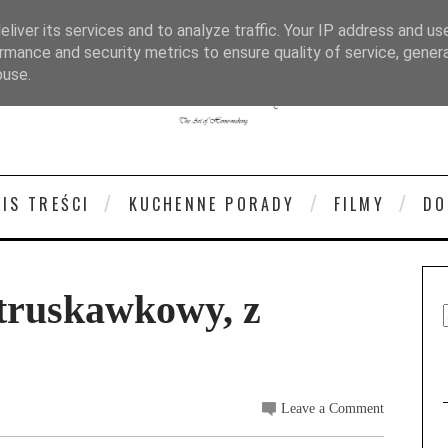
liver its services and to analyze traffic. Your IP address and us
rmance and security metrics to ensure quality of service, gene
buse.
PIS TREŚCI
KUCHENNE PORADY
FILMY
DO
 truskawkowy, z
Leave a Comment