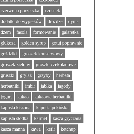
czerwona porzeczka
czosnek
dodatki do wypieków
drożdże
dynia
dżem
fasola
formowanie
galaretka
glukoza
golden syrup
gotuj poprawnie
goździki
groszek konserwowy
groszek zielony
groszki czekoladowe
gruszki
grylaż
grzyby
herbata
herbatniki
imbir
jabłka
jagody
jogurt
kakao
kakaowe herbatniki
kapusta kiszona
kapusta pekińska
kapusta słodka
karmel
kasza gryczana
kasza manna
kawa
kefir
ketchup