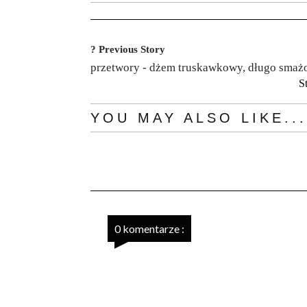
? Previous Story
przetwory - dżem truskawkowy, długo smaż
S
YOU MAY ALSO LIKE...
0 komentarze :