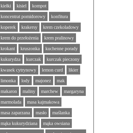
kiełki
kisiel
kompot
koncentrat pomidorowy
konfitura
koperek
krakersy
krem czekoladowy
krem do przełożenia
krem pralinowy
krokant
kruszonka
kuchenne porady
kukurydza
kurczak
kurczak pieczony
kwasek cytrynowy
lemon curd
likier
limonka
lody
majonez
mak
makaron
maliny
marchew
margaryna
marmolada
masa kajmakowa
masa zaparzana
masło
maślanka
mąka kukurydziana
mąka owsiana