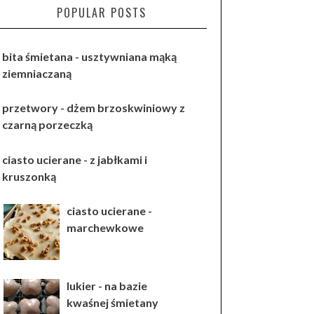
POPULAR POSTS
bita śmietana - usztywniana mąką
ziemniaczaną
przetwory - dżem brzoskwiniowy z
czarną porzeczką
ciasto ucierane - z jabłkami i
kruszonką
ciasto ucierane -
marchewkowe
lukier - na bazie
kwaśnej śmietany