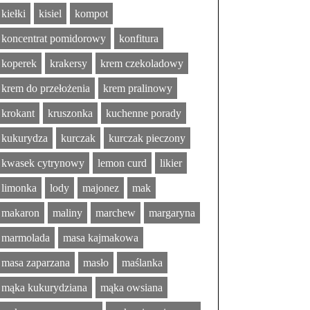
kiełki
kisiel
kompot
koncentrat pomidorowy
konfitura
koperek
krakersy
krem czekoladowy
krem do przełożenia
krem pralinowy
krokant
kruszonka
kuchenne porady
kukurydza
kurczak
kurczak pieczony
kwasek cytrynowy
lemon curd
likier
limonka
lody
majonez
mak
makaron
maliny
marchew
margaryna
marmolada
masa kajmakowa
masa zaparzana
masło
maślanka
mąka kukurydziana
mąka owsiana