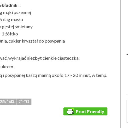
Składniki :
g mąki pszennej
5 dag masła
k gęstej śmietany
1 żółtko
ia, cukier kryształ do posypania
ać, wykrajać niezbyt cienkie ciasteczka.
cukrem.
 i posypanej kaszą manną około 17 - 20 minut, w temp.
 KREMÓWKA
ŻÓŁTKA