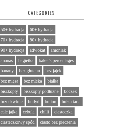
CATEGORIES
50+ hydracja
60+ hydracja
70+ hydracja
80+ hydracja
90+ hydracja
adwokat
amoniak
ananas
bagietka
baker's percentages
banany
bez glutenu
bez jajek
bez mięsa
bez mleka
białka
biszkopty
biszkopty podłużne
boczek
brzoskwinie
budyń
bulion
bułka tarta
całe jajka
cebula
chilli
ciasteczka
ciasteczkowy spód
ciasto bez pieczenia