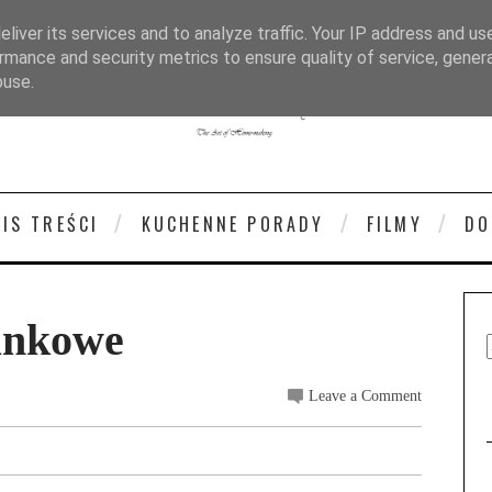
liver its services and to analyze traffic. Your IP address and us
rmance and security metrics to ensure quality of service, gene
buse.
PIS TREŚCI
KUCHENNE PORADY
FILMY
DO
tankowe
Leave a Comment