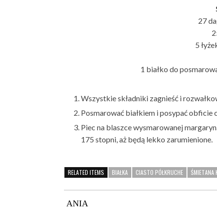
27 da
2
5 łyże
1 białko do posmarowan
Wszystkie składniki zagnieść i rozwałkow
Posmarować białkiem i posypać obficie 
Piec na blaszce wysmarowanej margaryną
175 stopni, aż będą lekko zarumienione.
RELATED ITEMS
BIAŁKA
CIASTO PÓŁKRUCHE
ŚMIETANA
ANIA