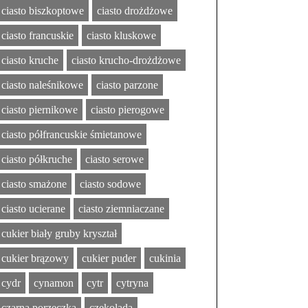
ciasto biszkoptowe
ciasto drożdżowe
ciasto francuskie
ciasto kluskowe
ciasto kruche
ciasto krucho-drożdżowe
ciasto naleśnikowe
ciasto parzone
ciasto piernikowe
ciasto pierogowe
ciasto półfrancuskie śmietanowe
ciasto półkruche
ciasto serowe
ciasto smażone
ciasto sodowe
ciasto ucierane
ciasto ziemniaczane
cukier biały gruby kryształ
cukier brązowy
cukier puder
cukinia
cydr
cynamon
cytr
cytryna
czarna porzeczka
czekolada