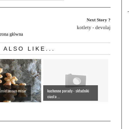
Next Story ?
kotlety - devolaj
trona główna
 ALSO LIKE...
 śmietanowe misie
kuchenne porady - składniki
ciasta ...