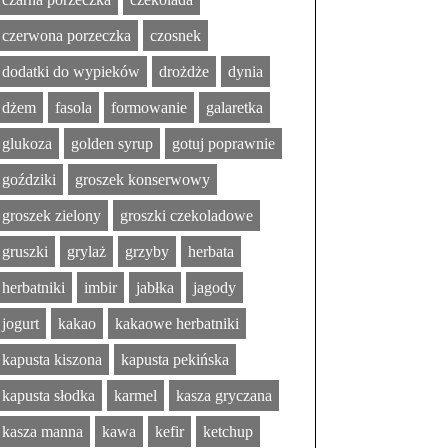
czerwona porzeczka
czosnek
dodatki do wypieków
drożdże
dynia
dżem
fasola
formowanie
galaretka
glukoza
golden syrup
gotuj poprawnie
goździki
groszek konserwowy
groszek zielony
groszki czekoladowe
gruszki
grylaż
grzyby
herbata
herbatniki
imbir
jabłka
jagody
jogurt
kakao
kakaowe herbatniki
kapusta kiszona
kapusta pekińska
kapusta słodka
karmel
kasza gryczana
kasza manna
kawa
kefir
ketchup