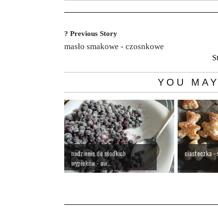
? Previous Story
masło smakowe - czosnkowe
S
YOU MAY
nadzienie do słodkich
ciasteczka -
wypieków - ow...