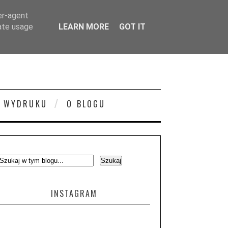
er-agent
rate usage
LEARN MORE
GOT IT
 WYDRUKU
O BLOGU
INSTAGRAM