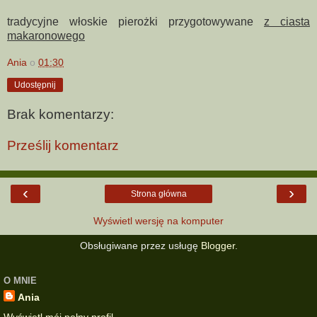
tradycyjne włoskie pierożki przygotowywane
z ciasta
makaronowego
Ania
o
01:30
Udostępnij
Brak komentarzy:
Prześlij komentarz
‹
›
Strona główna
Wyświetl wersję na komputer
Obsługiwane przez usługę
Blogger
.
O MNIE
Ania
Wyświetl mój pełny profil