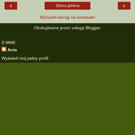
‹
›
Strona główna
Wyświetl wersję na komputer
Obsługiwane przez usługę
Blogger
.
O MNIE
Ania
Wyświetl mój pełny profil