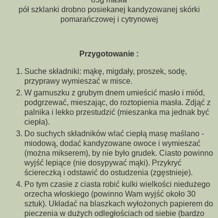
pół szklanki drobno posiekanej kandyzowanej skórki
pomarańczowej i cytrynowej
Przygotowanie :
Suche składniki: mąkę, migdały, proszek, sodę,
przyprawy wymieszać w misce.
W garnuszku z grubym dnem umieścić masło i miód,
podgrzewać, mieszając, do roztopienia masła. Zdjąć z
palnika i lekko przestudzić (mieszanka ma jednak być
ciepła).
Do suchych składników wlać ciepłą masę maślano -
miodową, dodać kandyzowane owoce i wymieszać
(można mikserem), by nie było grudek. Ciasto powinno
wyjść lepiące (nie dosypywać mąki). Przykryć
ściereczką i odstawić do ostudzenia (zgęstnieje).
Po tym czasie z ciasta robić kulki wielkości niedużego
orzecha włoskiego (powinno Wam wyjść około 30
sztuk). Układać na blaszkach wyłożonych papierem do
pieczenia w dużych odległościach od siebie (bardzo