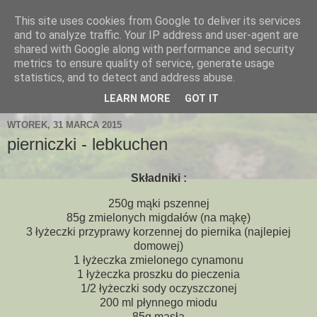
This site uses cookies from Google to deliver its services
and to analyze traffic. Your IP address and user-agent are
shared with Google along with performance and security
metrics to ensure quality of service, generate usage
statistics, and to detect and address abuse.
LEARN MORE
GOT IT
WTOREK, 31 MARCA 2015
pierniczki - lebkuchen
Składniki :
250g mąki pszennej
85g zmielonych migdałów (na mąkę)
3 łyżeczki przyprawy korzennej do piernika (najlepiej
domowej)
1 łyżeczka zmielonego cynamonu
1 łyżeczka proszku do pieczenia
1/2 łyżeczki sody oczyszczonej
200 ml płynnego miodu
85g masła