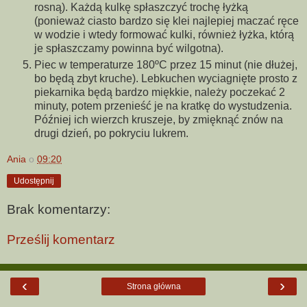
rosną). Każdą kulkę spłaszczyć trochę łyżką
(ponieważ ciasto bardzo się klei najlepiej maczać ręce
w wodzie i wtedy formować kulki, również łyżka, którą
je spłaszczamy powinna być wilgotna).
Piec w temperaturze 180ºC przez 15 minut (nie dłużej,
bo będą zbyt kruche). Lebkuchen wyciagnięte prosto z
piekarnika będą bardzo miękkie, należy poczekać 2
minuty, potem przenieść je na kratkę do wystudzenia.
Później ich wierzch kruszeje, by zmięknąć znów na
drugi dzień, po pokryciu lukrem.
Ania
o
09:20
Udostępnij
Brak komentarzy:
Prześlij komentarz
‹
›
Strona główna