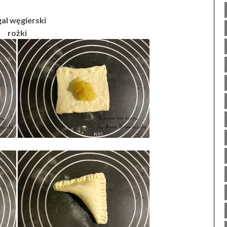
al węgierski
rożki