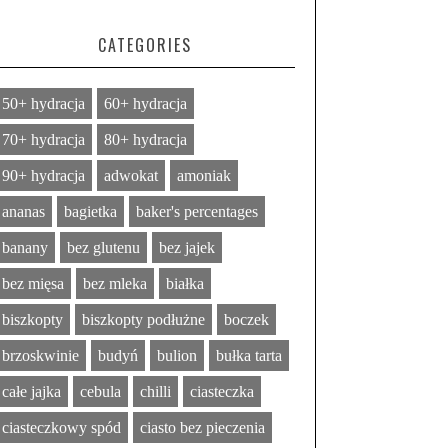
CATEGORIES
50+ hydracja
60+ hydracja
70+ hydracja
80+ hydracja
90+ hydracja
adwokat
amoniak
ananas
bagietka
baker's percentages
banany
bez glutenu
bez jajek
bez mięsa
bez mleka
białka
biszkopty
biszkopty podłużne
boczek
brzoskwinie
budyń
bulion
bułka tarta
całe jajka
cebula
chilli
ciasteczka
ciasteczkowy spód
ciasto bez pieczenia