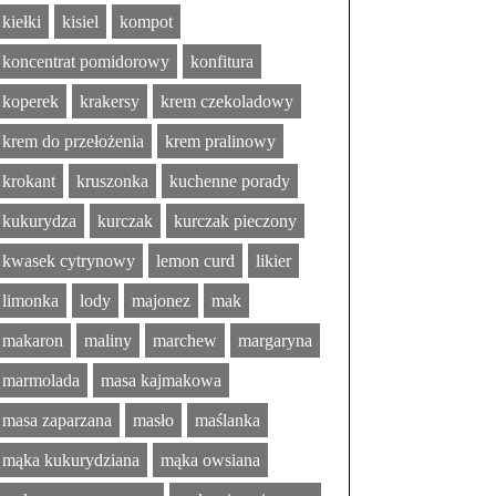
kiełki
kisiel
kompot
koncentrat pomidorowy
konfitura
koperek
krakersy
krem czekoladowy
krem do przełożenia
krem pralinowy
krokant
kruszonka
kuchenne porady
kukurydza
kurczak
kurczak pieczony
kwasek cytrynowy
lemon curd
likier
limonka
lody
majonez
mak
makaron
maliny
marchew
margaryna
marmolada
masa kajmakowa
masa zaparzana
masło
maślanka
mąka kukurydziana
mąka owsiana