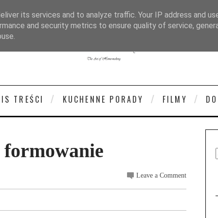
liver its services and to analyze traffic. Your IP address and us
rmance and security metrics to ensure quality of service, gene
buse.
PIS TREŚCI
KUCHENNE PORADY
FILMY
DO
- formowanie
Leave a Comment