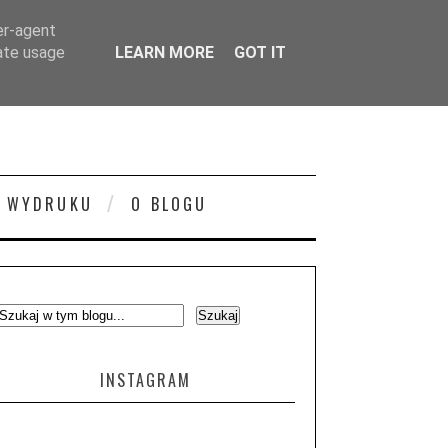
er-agent
rate usage
LEARN MORE
GOT IT
 WYDRUKU
O BLOGU
INSTAGRAM