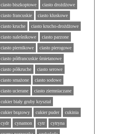
ciasto biszkoptowe
ciasto drożdżowe
ciasto francuskie
ciasto kluskowe
ciasto kruche
ciasto krucho-drożdżowe
ciasto naleśnikowe
ciasto parzone
ciasto piernikowe
ciasto pierogowe
ciasto półfrancuskie śmietanowe
ciasto półkruche
ciasto serowe
ciasto smażone
ciasto sodowe
ciasto ucierane
ciasto ziemniaczane
cukier biały gruby kryształ
cukier brązowy
cukier puder
cukinia
cydr
cynamon
cytr
cytryna
czarna porzeczka
czekolada