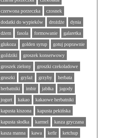
czerwona porzeczka
czosnek
dodatki do wypieków
drożdże
dynia
dżem
fasola
formowanie
galaretka
glukoza
golden syrup
gotuj poprawnie
goździki
groszek konserwowy
groszek zielony
groszki czekoladowe
gruszki
grylaż
grzyby
herbata
herbatniki
imbir
jabłka
jagody
jogurt
kakao
kakaowe herbatniki
kapusta kiszona
kapusta pekińska
kapusta słodka
karmel
kasza gryczana
kasza manna
kawa
kefir
ketchup