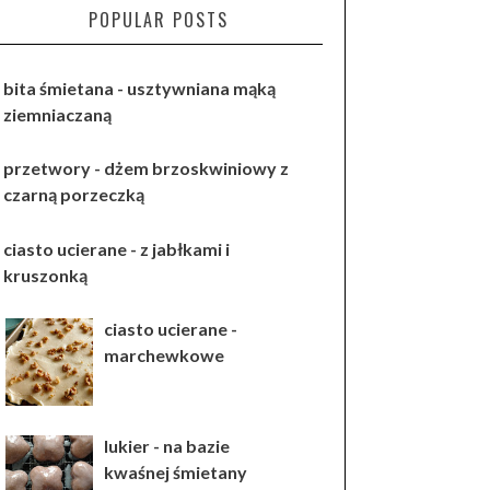
POPULAR POSTS
bita śmietana - usztywniana mąką
ziemniaczaną
przetwory - dżem brzoskwiniowy z
czarną porzeczką
ciasto ucierane - z jabłkami i
kruszonką
ciasto ucierane -
marchewkowe
lukier - na bazie
kwaśnej śmietany