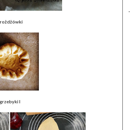
rożdżówki
grzebyki I