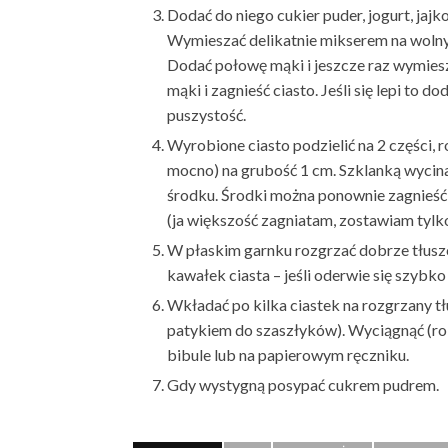
Dodać do niego cukier puder, jogurt, jajk
Wymieszać delikatnie mikserem na wolnyc
Dodać połowę mąki i jeszcze raz wymiesza
mąki i zagnieść ciasto. Jeśli się lepi to d
puszystość.
Wyrobione ciasto podzielić na 2 części,
mocno) na grubość 1 cm. Szklanką wycina
środku. Środki można ponownie zagnieść 
(ja większość zagniatam, zostawiam tylko
W płaskim garnku rozgrzać dobrze tłuszc
kawałek ciasta – jeśli oderwie się szybko
Wkładać po kilka ciastek na rozgrzany tł
patykiem do szaszłyków). Wyciągnąć (rob
bibule lub na papierowym ręczniku.
Gdy wystygną posypać cukrem pudrem.