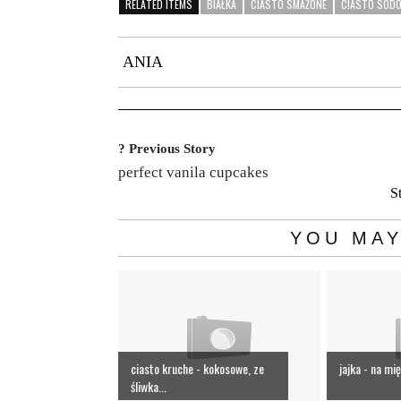
RELATED ITEMS
BIAŁKA
CIASTO SMAŻONE
CIASTO SOD
ANIA
? Previous Story
perfect vanila cupcakes
S
YOU MAY
ciasto kruche - kokosowe, ze
jajka - na mi
śliwka...