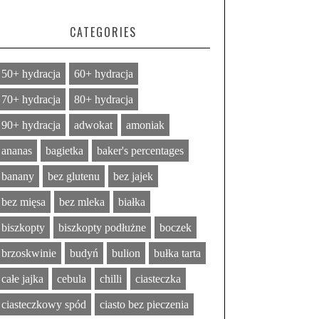
CATEGORIES
50+ hydracja
60+ hydracja
70+ hydracja
80+ hydracja
90+ hydracja
adwokat
amoniak
ananas
bagietka
baker's percentages
banany
bez glutenu
bez jajek
bez mięsa
bez mleka
białka
biszkopty
biszkopty podłużne
boczek
brzoskwinie
budyń
bulion
bułka tarta
całe jajka
cebula
chilli
ciasteczka
ciasteczkowy spód
ciasto bez pieczenia