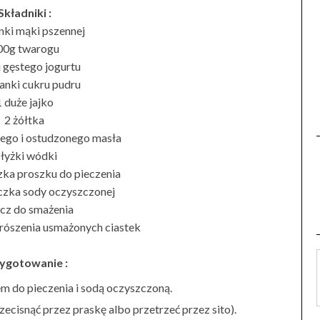
Składniki :
nki mąki pszennej
00g twarogu
i gęstego jogurtu
anki cukru pudru
1 duże jajko
2 żółtka
nego i ostudzonego masła
 łyżki wódki
zka proszku do pieczenia
eczka sody oczyszczonej
zcz do smażenia
prószenia usmażonych ciastek
ygotowanie :
m do pieczenia i sodą oczyszczoną.
zecisnąć przez praskę albo przetrzeć przez sito).