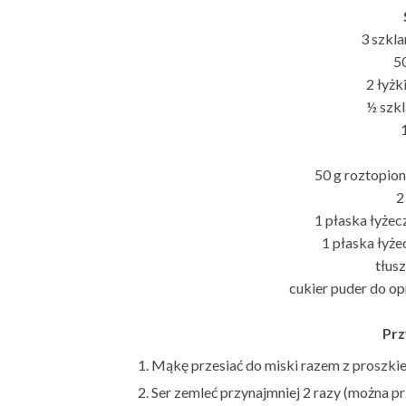
3 szkla
5
2 łyżk
½ szkl
50 g roztopio
2
1 płaska łyżec
1 płaska łyż
tłus
cukier puder do o
Prz
Mąkę przesiać do miski razem z proszkie
Ser zemleć przynajmniej 2 razy (można pr