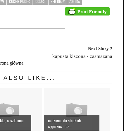
OWE
CUKIER PUDER
JOGURT
SER BIAŁY
ŻÓŁTKA
Next Story ?
kapusta kiszona - zasmażana
trona główna
 ALSO LIKE...
ękko, w szklance
nadzienie do słodkich
wypieków - cz...