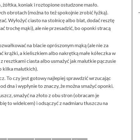
o, żółtka, koniak i roztopione ostudzone masło.
h obrotach (można to też spokojnie zrobić łyżką).
ć. Wyłożyć ciasto na stolnicę albo blat, dodać resztę
odać trochę mąki), ale nie przesadzić, bo oponki stracą
 rozwałkować na blacie oprószonym mąką (ale nie za
ć krążki, a kieliszkiem albo nakrętką małe kółeczka w
z resztkami ciasta albo usmażyć jak malutkie pączusie
 kilka malutkich).
z. To czy jest gotowy najlepiej sprawdzić wrzucając
 od dna i wypłynie to znaczy, że można smażyć oponki.
uszcz, smażyć na złoto z obu stron (obracam je
ię to widelcem) i odsączyć z nadmiaru tłuszczu na