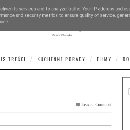
liver its services and to analyze traffic. Your IP address and us
rmance and security metrics to ensure quality of service, gene
buse.
PIS TREŚCI
KUCHENNE PORADY
FILMY
DO
Leave a Comment