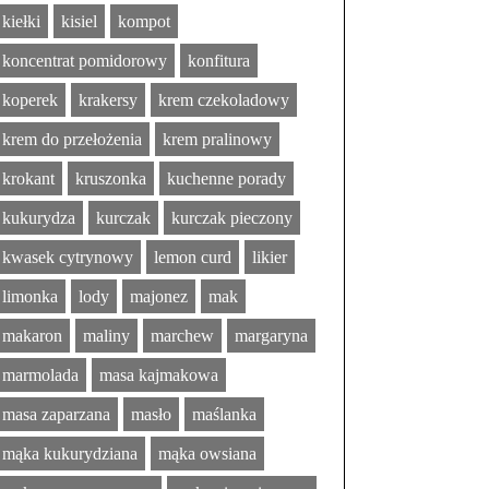
kiełki
kisiel
kompot
koncentrat pomidorowy
konfitura
koperek
krakersy
krem czekoladowy
krem do przełożenia
krem pralinowy
krokant
kruszonka
kuchenne porady
kukurydza
kurczak
kurczak pieczony
kwasek cytrynowy
lemon curd
likier
limonka
lody
majonez
mak
makaron
maliny
marchew
margaryna
marmolada
masa kajmakowa
masa zaparzana
masło
maślanka
mąka kukurydziana
mąka owsiana