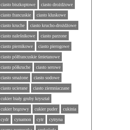
ciasto biszkoptowe
ciasto drożdżowe
ciasto francuskie
ciasto kluskowe
ciasto kruche
ciasto krucho-drożdżowe
ciasto naleśnikowe
ciasto parzone
ciasto piernikowe
ciasto pierogowe
ciasto półfrancuskie śmietanowe
ciasto półkruche
ciasto serowe
ciasto smażone
ciasto sodowe
ciasto ucierane
ciasto ziemniaczane
cukier biały gruby kryształ
cukier brązowy
cukier puder
cukinia
cydr
cynamon
cytr
cytryna
czarna porzeczka
czekolada