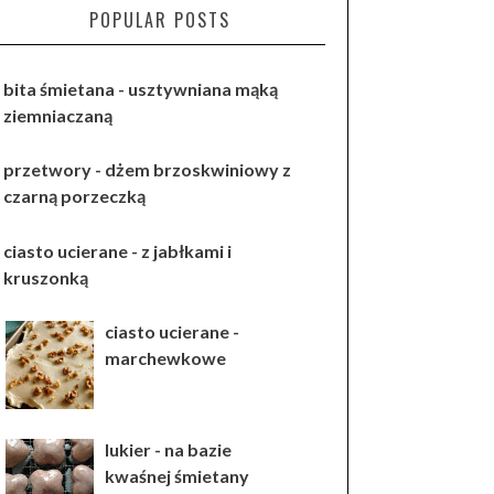
POPULAR POSTS
bita śmietana - usztywniana mąką
ziemniaczaną
przetwory - dżem brzoskwiniowy z
czarną porzeczką
ciasto ucierane - z jabłkami i
kruszonką
ciasto ucierane -
marchewkowe
lukier - na bazie
kwaśnej śmietany