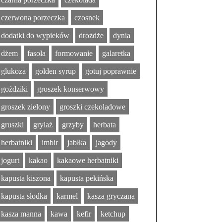
czerwona porzeczka
czosnek
dodatki do wypieków
drożdże
dynia
dżem
fasola
formowanie
galaretka
glukoza
golden syrup
gotuj poprawnie
goździki
groszek konserwowy
groszek zielony
groszki czekoladowe
gruszki
grylaż
grzyby
herbata
herbatniki
imbir
jabłka
jagody
jogurt
kakao
kakaowe herbatniki
kapusta kiszona
kapusta pekińska
kapusta słodka
karmel
kasza gryczana
kasza manna
kawa
kefir
ketchup