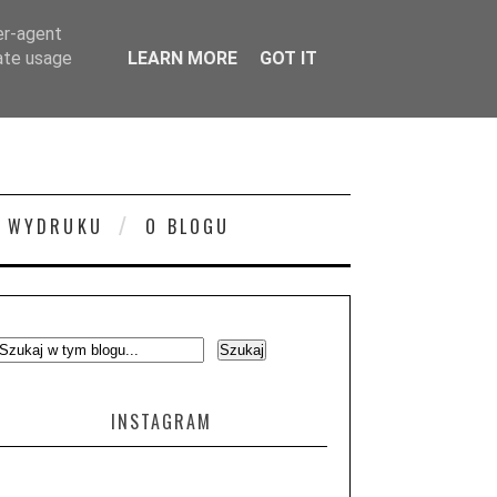
er-agent
rate usage
LEARN MORE
GOT IT
 WYDRUKU
O BLOGU
INSTAGRAM