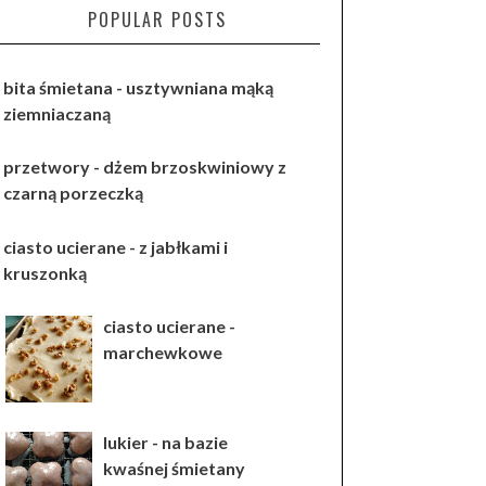
POPULAR POSTS
bita śmietana - usztywniana mąką
ziemniaczaną
przetwory - dżem brzoskwiniowy z
czarną porzeczką
ciasto ucierane - z jabłkami i
kruszonką
ciasto ucierane -
marchewkowe
lukier - na bazie
kwaśnej śmietany