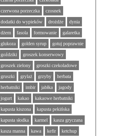
czerwona porzeczka
czosnek
dodatki do wypieków
drożdże
dynia
dżem
fasola
formowanie
galaretka
glukoza
golden syrup
gotuj poprawnie
goździki
groszek konserwowy
groszek zielony
groszki czekoladowe
gruszki
grylaż
grzyby
herbata
herbatniki
imbir
jabłka
jagody
jogurt
kakao
kakaowe herbatniki
kapusta kiszona
kapusta pekińska
kapusta słodka
karmel
kasza gryczana
kasza manna
kawa
kefir
ketchup