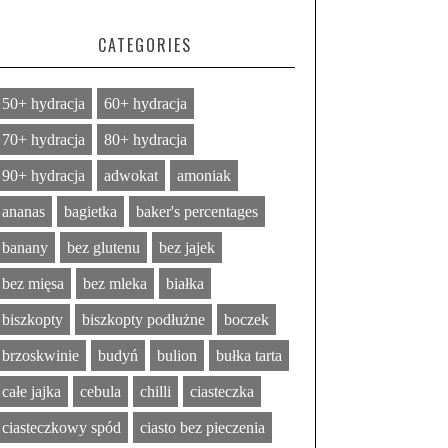
CATEGORIES
50+ hydracja
60+ hydracja
70+ hydracja
80+ hydracja
90+ hydracja
adwokat
amoniak
ananas
bagietka
baker's percentages
banany
bez glutenu
bez jajek
bez mięsa
bez mleka
białka
biszkopty
biszkopty podłużne
boczek
brzoskwinie
budyń
bulion
bułka tarta
całe jajka
cebula
chilli
ciasteczka
ciasteczkowy spód
ciasto bez pieczenia