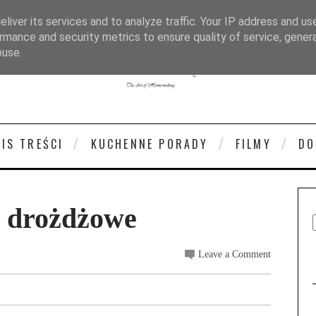
liver its services and to analyze traffic. Your IP address and us
rmance and security metrics to ensure quality of service, gene
buse.
PIS TREŚCI
KUCHENNE PORADY
FILMY
DO
to drożdżowe
Leave a Comment