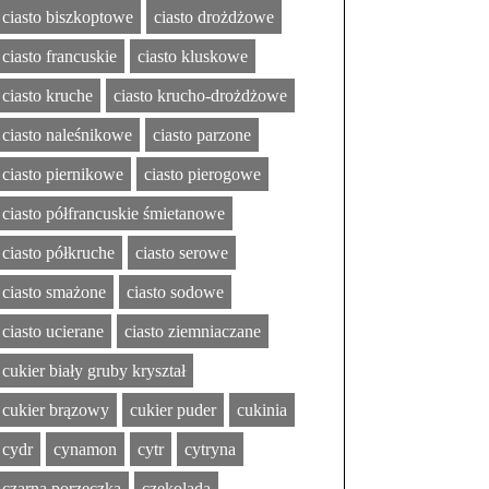
ciasto biszkoptowe
ciasto drożdżowe
ciasto francuskie
ciasto kluskowe
ciasto kruche
ciasto krucho-drożdżowe
ciasto naleśnikowe
ciasto parzone
ciasto piernikowe
ciasto pierogowe
ciasto półfrancuskie śmietanowe
ciasto półkruche
ciasto serowe
ciasto smażone
ciasto sodowe
ciasto ucierane
ciasto ziemniaczane
cukier biały gruby kryształ
cukier brązowy
cukier puder
cukinia
cydr
cynamon
cytr
cytryna
czarna porzeczka
czekolada