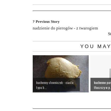
? Previous Story
nadzienie do pierogów - z twarogiem
S
YOU MAY
kuchenny słowniczek - ciasto
kuchenne por
typu b...
tłuszczy w p.