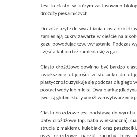
Jest to ciasto, w którym zastosowano biolo
drożdży piekarniczych.
Drożdże użyte do wyrabiania ciasta drożdżow
zamieniają cukry zawarte w cieście na alkoh
gazu, powodując tzw. wyrastanie. Podczas wy
część alkoholu też zamienia się w gaz.
Ciasto drożdżowe powinno być bardzo elast
zwiększenie objętości w stosunku do obję
plastyczność uzyskuje się podczas długiego wyr
postaci wody lub mleka. Dwa białka: gliadyna
tworzą gluten, który umożliwia wytworzenie p
Ciasto drożdżowe jest podstawą do wyrobu z
baby drożdżowe (np. baba wielkanocna), cias
strucla z makiem), kulebiaki oraz paszteciki
pyzy drożdżowe, pączki, racuchy, bliny, 