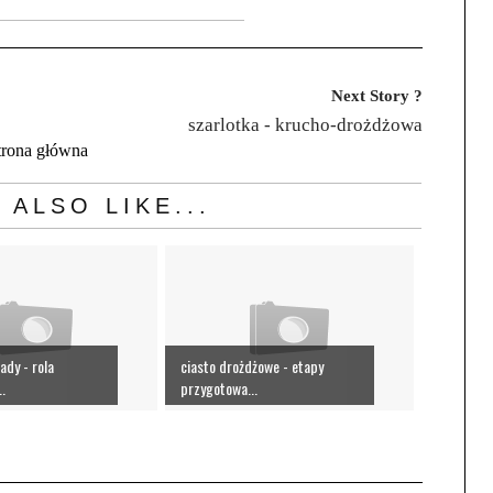
Next Story ?
szarlotka - krucho-drożdżowa
trona główna
 ALSO LIKE...
ady - rola
ciasto drożdżowe - etapy
..
przygotowa...