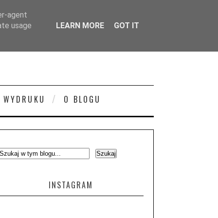
er-agent
rate usage
LEARN MORE
GOT IT
 WYDRUKU
O BLOGU
INSTAGRAM