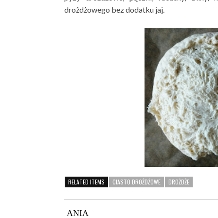
drożdżowego bez dodatku jaj.
RELATED ITEMS
CIASTO DROŻDŻOWE
DROŻDŻE
ANIA