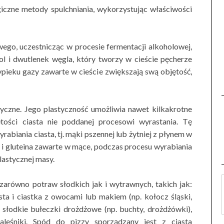
giczne metody spulchniania, wykorzystując właściwości
ego, uczestnicząc w procesie fermentacji alkoholowej,
ol i dwutlenek węgla, który tworzy w cieście pęcherze
pieku gazy zawarte w cieście zwiększają swą objętość,
yczne. Jego plastyczność umożliwia nawet kilkakrotne
tości ciasta nie poddanej procesowi wyrastania. Tę
abiania ciasta, tj. mąki pszennej lub żytniej z płynem w
 i gluteina zawarte w mące, podczas procesu wyrabiania
lastycznej masy.
arówno potraw słodkich jak i wytrawnych, takich jak:
ta i ciastka z owocami lub makiem (np. kołocz śląski,
, słodkie bułeczki drożdżowe (np. buchty, drożdżówki),
naleśniki. Spód do pizzy sporządzany jest z ciasta