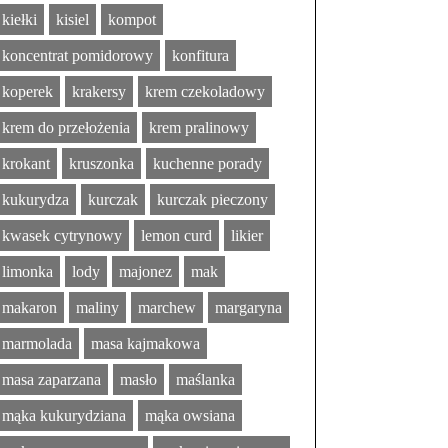
kiełki
kisiel
kompot
koncentrat pomidorowy
konfitura
koperek
krakersy
krem czekoladowy
krem do przełożenia
krem pralinowy
krokant
kruszonka
kuchenne porady
kukurydza
kurczak
kurczak pieczony
kwasek cytrynowy
lemon curd
likier
limonka
lody
majonez
mak
makaron
maliny
marchew
margaryna
marmolada
masa kajmakowa
masa zaparzana
masło
maślanka
mąka kukurydziana
mąka owsiana