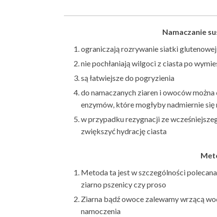
Namaczanie su
ograniczają rozrywanie siatki glutenowe
nie pochłaniają wilgoci z ciasta po wymie
są łatwiejsze do pogryzienia
do namaczanych ziaren i owoców można do
enzymów, które mogłyby nadmiernie się 
w przypadku rezygnacji ze wcześniejsze
zwiększyć hydrację ciasta
Meto
Metoda ta jest w szczególności polecana
ziarno pszenicy czy proso
Ziarna bądź owoce zalewamy wrzącą wod
namoczenia