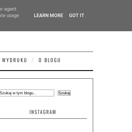
er-agent
rate usage
LEARN MORE
GOT IT
 WYDRUKU
O BLOGU
INSTAGRAM