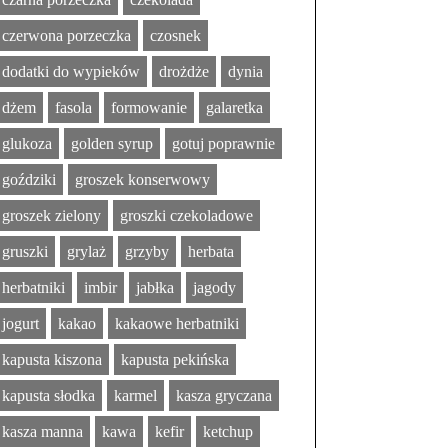
czerwona porzeczka
czosnek
dodatki do wypieków
drożdże
dynia
dżem
fasola
formowanie
galaretka
glukoza
golden syrup
gotuj poprawnie
goździki
groszek konserwowy
groszek zielony
groszki czekoladowe
gruszki
grylaż
grzyby
herbata
herbatniki
imbir
jabłka
jagody
jogurt
kakao
kakaowe herbatniki
kapusta kiszona
kapusta pekińska
kapusta słodka
karmel
kasza gryczana
kasza manna
kawa
kefir
ketchup