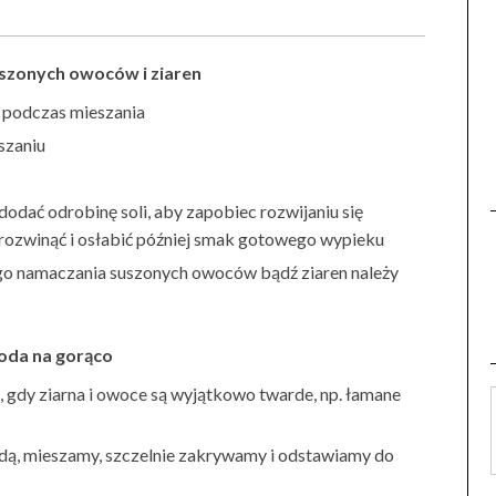
szonych owoców i ziaren
j podczas mieszania
szaniu
dać odrobinę soli, aby zapobiec rozwijaniu się
rozwinąć i osłabić później smak gotowego wypieku
go namaczania suszonych owoców bądź ziaren należy
da na gorąco
, gdy ziarna i owoce są wyjątkowo twarde, np. łamane
ą, mieszamy, szczelnie zakrywamy i odstawiamy do