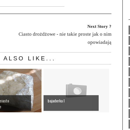
Next Story ?
Ciasto drożdżowe - nie takie proste jak o nim
opowiadają
 ALSO LIKE...
ciasto
bajaderka I
e