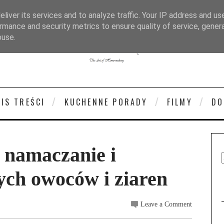
liver its services and to analyze traffic. Your IP address and us
rmance and security metrics to ensure quality of service, gene
buse.
PIS TREŚCI
KUCHENNE PORADY
FILMY
DO
- namaczanie i
ych owoców i ziaren
Leave a Comment