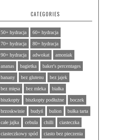
CATEGORIES
50+ hydracja
60+ hydracja
70+ hydracja
80+ hydracja
90+ hydracja
adwokat
amoniak
ananas
bagietka
baker's percentages
banany
bez glutenu
bez jajek
bez mięsa
bez mleka
białka
biszkopty
biszkopty podłużne
boczek
brzoskwinie
budyń
bulion
bułka tarta
całe jajka
cebula
chilli
ciasteczka
ciasteczkowy spód
ciasto bez pieczenia