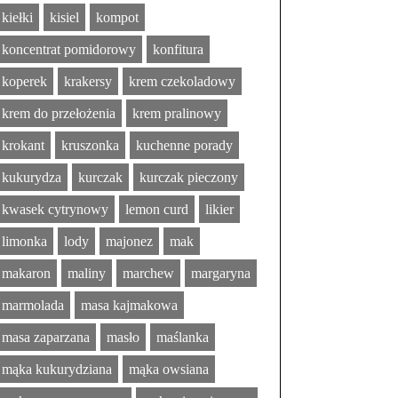
kiełki
kisiel
kompot
koncentrat pomidorowy
konfitura
koperek
krakersy
krem czekoladowy
krem do przełożenia
krem pralinowy
krokant
kruszonka
kuchenne porady
kukurydza
kurczak
kurczak pieczony
kwasek cytrynowy
lemon curd
likier
limonka
lody
majonez
mak
makaron
maliny
marchew
margaryna
marmolada
masa kajmakowa
masa zaparzana
masło
maślanka
mąka kukurydziana
mąka owsiana