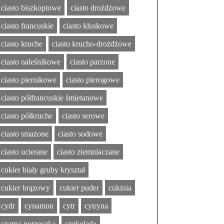
ciasto biszkoptowe
ciasto drożdżowe
ciasto francuskie
ciasto kluskowe
ciasto kruche
ciasto krucho-drożdżowe
ciasto naleśnikowe
ciasto parzone
ciasto piernikowe
ciasto pierogowe
ciasto półfrancuskie śmietanowe
ciasto półkruche
ciasto serowe
ciasto smażone
ciasto sodowe
ciasto ucierane
ciasto ziemniaczane
cukier biały gruby kryształ
cukier brązowy
cukier puder
cukinia
cydr
cynamon
cytr
cytryna
czarna porzeczka
czekolada