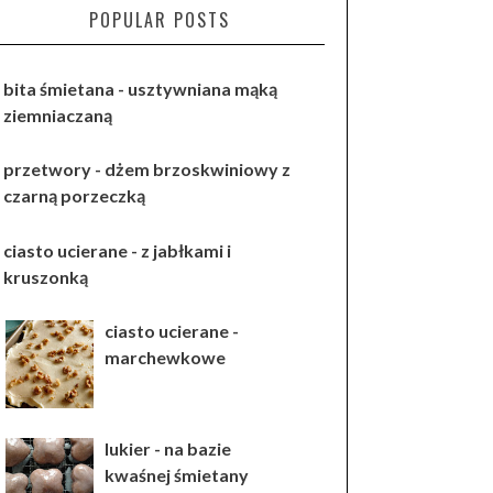
POPULAR POSTS
bita śmietana - usztywniana mąką
ziemniaczaną
przetwory - dżem brzoskwiniowy z
czarną porzeczką
ciasto ucierane - z jabłkami i
kruszonką
ciasto ucierane -
marchewkowe
lukier - na bazie
kwaśnej śmietany