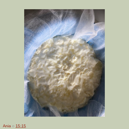
Ania
o
15:15