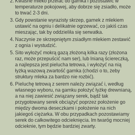
Kwaśne mleko przelać do garnka i pozostawić w
temperaturze pokojowej, aby dobrze się zsiadło, może
to trwać 2-3 dni.
Gdy powstanie wyrazisty skrzep, garnek z mlekiem
ustawić na ogniu i delikatnie ogrzewać, co jakiś czas
mieszając, tak by oddzieliła się serwatka.
Naczynie ze skrzepniętym zsiadłym mlekiem zestawić
z ognia i wystudzić.
Sito wyłożyć mokrą gazą złożoną kilka razy (złożona
raz, może przepuścić nam ser), lub lnianą ściereczką,
a najlepsza jest pielucha tetrowa, i wyłożyć na nią
łyżką wazową zwartość garnka (chodzi o to, żeby
struktury mleka za bardzo nie rozbić).
Pieluchę tetrową z serem należy związać i, według
własnego wyboru, na garnku położyć łyżkę drewnianą,
a na niej zawiesić związany serek, bądź tak
przygotowany serek obciążyć poprzez położenie go
między dwoma deseczkami i położenie na nich
jakiegoś ciężarka. W obu przypadkach pozostawiamy
serek do całkowitego odcieknięcia. Im twaróg mocniej
odcieknie, tym będzie bardziej zwarty.